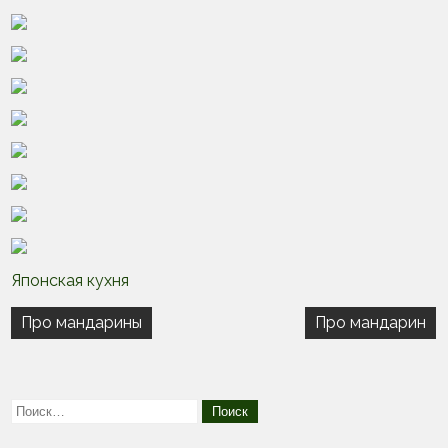
Японская кухня
Навигация
Про мандарины
Про мандарин
по
записям