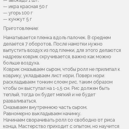
— авокадо 1 шт.
— икра красная 50 г
— угорь 100 г
— кунжут 5 г
Приготовление:
Наматывается пленка вдоль палочек. В среднем
делается 7 оборотов. После намотки нужно
выпустить воздух из под пленки, для этого делаются
надрезы коврик скручивается, важно как можно
больше воздуха.
Коврик смазываем сыром, чтобы ролл не прилипал к
коврику, укладываем лист нори. Поверх нори
раскладываем тонким слоем рис, таким образом
чтобы он выступал на 1-1,5 см. Рис должен быть
теплый, тогда он будет мягкий и не будет
разваливаться.
Смазываем внутреннюю часть сыром.
Равномерно выкладываем начинку.
Начинаем сворачивать ролл со свободно от риса
конца. Мастерство приходит с опытом, но научится