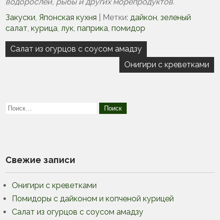
водорослей, рыбы и других морепродуктов.
Закуски
,
Японская кухня
| Метки:
дайкон
,
зеленый
салат
,
курица
,
лук
,
паприка
,
помидор
Навигация
Салат из огурцов с соусом амадзу
по
Онигири с креветками
записям
Свежие записи
Онигири с креветками
Помидоры с дайконом и копченой курицей
Салат из огурцов с соусом амадзу