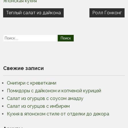
Японская кухня
Навигация
Теплый салат из дайкона
Ролл Гонконг
по
записям
Свежие записи
Онигири с креветками
Помидоры с дайконом и копченой курицей
Салат из огурцов с соусом амадзу
Салат из огурцов с имбирем
Кухня в японском стиле от отделки до декора