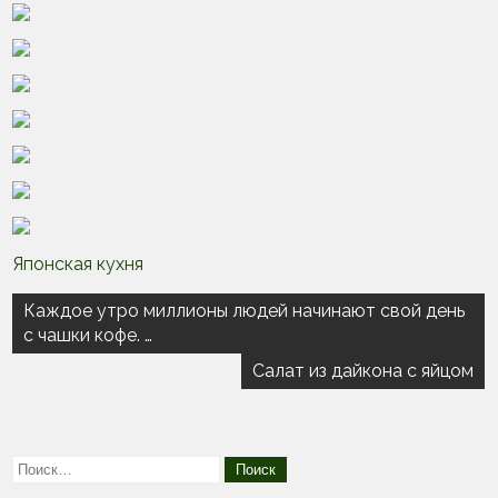
Японская кухня
Навигация
Каждое утро миллионы людей начинают свой день
с чашки кофе. …
по
записям
Салат из дайкона с яйцом