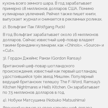
кухонь всего земного шара. В год зарабатывает
примерно 18 миллионов долларов США. Помимо
кулинарных увлечений, Рейчел также пишет книги,
выпускает журнал и снимается в рекламных роликах.
2). Вольфганг Пак (Wolfgang Puck)
В год Вольфганг зарабатывает около 16 миллионов
долларов. Сейчас известный шеф-повар владеет
такими брендами кулинарии, как «Chinois», «Source» и
«Cut».
3). Гордон Джеймс Рамзи (Gordon Ransay)
Британский шеф-повар шотландского
происхождения, известный как первый шотландец
удостоившийся трёх звезд Мишлен. Популярный
ведущий британских телешоу The F-Word, Ramsay’s
Kitchen Nightmares и Hell’s Kitchen. Он зарабатывает
по 7,5 миллионов долларов в год.
4). Нобуки Матсушима (Nobuko Matsushima)
Японский кулинар за свою карьеру шеф-повара